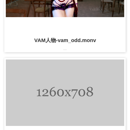
VAM人物-vam_odd.monv
...