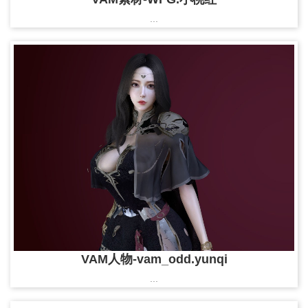
...
VAM人物-vam_odd.yunqi
...