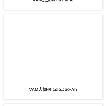
VAM资源-lv.Jasmine
...
VAM人物-Riccio.Joo-Ah
...