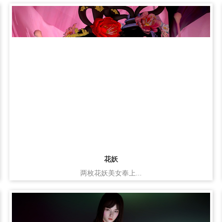
花妖
两枚花妖美女奉上...