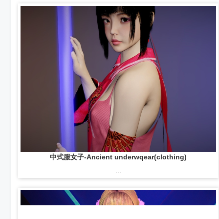
中式服女子-Ancient underwqear(clothing)
...